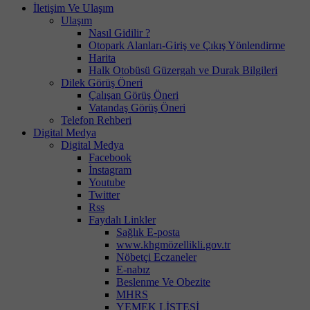
İletişim Ve Ulaşım
Ulaşım
Nasıl Gidilir ?
Otopark Alanları-Giriş ve Çıkış Yönlendirme
Harita
Halk Otobüsü Güzergah ve Durak Bilgileri
Dilek Görüş Öneri
Çalışan Görüş Öneri
Vatandaş Görüş Öneri
Telefon Rehberi
Digital Medya
Digital Medya
Facebook
İnstagram
Youtube
Twitter
Rss
Faydalı Linkler
Sağlık E-posta
www.khgmözellikli.gov.tr
Nöbetçi Eczaneler
E-nabız
Beslenme Ve Obezite
MHRS
YEMEK LİSTESİ