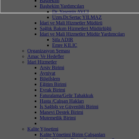
Başhekim
Başhekim Yardımcıları
Dr. Yasemin AVCI
Uzm.Dr.Sertaç YILMAZ
İdari ve Mali Hizmetler Müdürü
Sağlık Bakım Hizmetleri Müdürlüğü
İdari ve Mali Hizmetler Müdür Yardımcıları
Şifa ADIR
Emre KILIÇ
Organizasyon Şeması
Amaç Ve Hedefler
İdari Hizmetler
Arşiv Birimi
Ayniyat
Bilgiİşlem
Eğitim Birimi
Evrak Birimi
Faturalama/Gelir Tahakkuk
Hasta /Çalışan Hakları
İş Sağlığı ve Güvenliği Birimi
Manevi Destek Birimi
Mutemetlik Birimi
Kalite Yönetimi
Kalite Yönetimi Birim Çalışanları