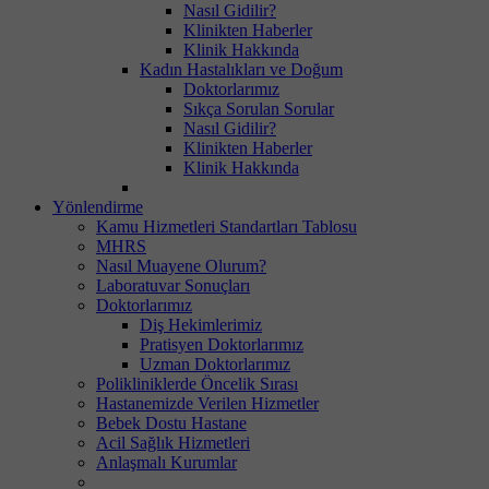
Nasıl Gidilir?
Klinikten Haberler
Klinik Hakkında
Kadın Hastalıkları ve Doğum
Doktorlarımız
Sıkça Sorulan Sorular
Nasıl Gidilir?
Klinikten Haberler
Klinik Hakkında
Yönlendirme
Kamu Hizmetleri Standartları Tablosu
MHRS
Nasıl Muayene Olurum?
Laboratuvar Sonuçları
Doktorlarımız
Diş Hekimlerimiz
Pratisyen Doktorlarımız
Uzman Doktorlarımız
Polikliniklerde Öncelik Sırası
Hastanemizde Verilen Hizmetler
Bebek Dostu Hastane
Acil Sağlık Hizmetleri
Anlaşmalı Kurumlar