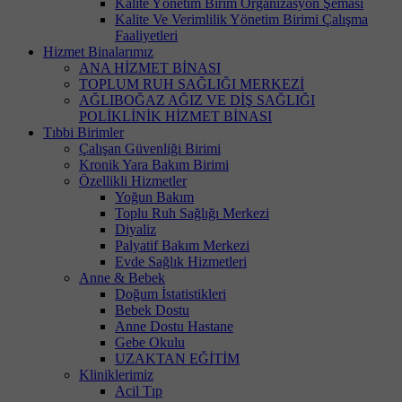
Kalite Yönetim Birim Organizasyon Şeması
Kalite Ve Verimlilik Yönetim Birimi Çalışma
Faaliyetleri
Hizmet Binalarımız
ANA HİZMET BİNASI
TOPLUM RUH SAĞLIĞI MERKEZİ
AĞLIBOĞAZ AĞIZ VE DİŞ SAĞLIĞI
POLİKLİNİK HİZMET BİNASI
Tıbbi Birimler
Çalışan Güvenliği Birimi
Kronik Yara Bakım Birimi
Özellikli Hizmetler
Yoğun Bakım
Toplu Ruh Sağlığı Merkezi
Diyaliz
Palyatif Bakım Merkezi
Evde Sağlık Hizmetleri
Anne & Bebek
Doğum İstatistikleri
Bebek Dostu
Anne Dostu Hastane
Gebe Okulu
UZAKTAN EĞİTİM
Kliniklerimiz
Acil Tıp