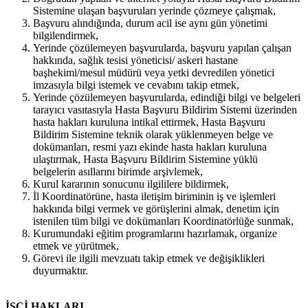
Sistemine ulaşan başvuruları yerinde çözmeye çalışmak,
Başvuru alındığında, durum acil ise aynı gün yönetimi
bilgilendirmek,
Yerinde çözülemeyen başvurularda, başvuru yapılan çalışan
hakkında, sağlık tesisi yöneticisi/ askeri hastane
başhekimi/mesul müdürü veya yetki devredilen yönetici
imzasıyla bilgi istemek ve cevabını takip etmek,
Yerinde çözülemeyen başvurularda, edindiği bilgi ve belgeleri
tarayıcı vasıtasıyla Hasta Başvuru Bildirim Sistemi üzerinden
hasta hakları kuruluna intikal ettirmek, Hasta Başvuru
Bildirim Sistemine teknik olarak yüklenmeyen belge ve
dokümanları, resmi yazı ekinde hasta hakları kuruluna
ulaştırmak, Hasta Başvuru Bildirim Sistemine yüklü
belgelerin asıllarını birimde arşivlemek,
Kurul kararının sonucunu ilgililere bildirmek,
İl Koordinatörüne, hasta iletişim biriminin iş ve işlemleri
hakkında bilgi vermek ve görüşlerini almak, denetim için
istenilen tüm bilgi ve dokümanları Koordinatörlüğe sunmak,
Kurumundaki eğitim programlarını hazırlamak, organize
etmek ve yürütmek,
Görevi ile ilgili mevzuatı takip etmek ve değişiklikleri
duyurmaktır.
İŞÇİ HAKLARI