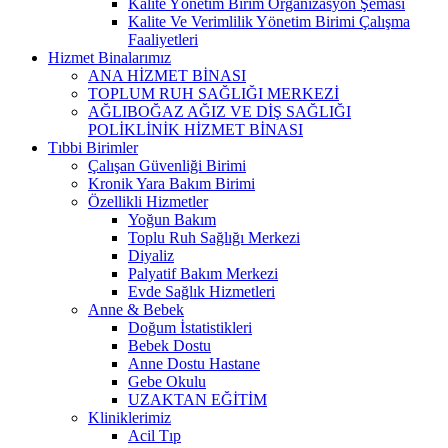
Kalite Yönetim Birim Organizasyon Şeması
Kalite Ve Verimlilik Yönetim Birimi Çalışma
Faaliyetleri
Hizmet Binalarımız
ANA HİZMET BİNASI
TOPLUM RUH SAĞLIĞI MERKEZİ
AĞLIBOĞAZ AĞIZ VE DİŞ SAĞLIĞI
POLİKLİNİK HİZMET BİNASI
Tıbbi Birimler
Çalışan Güvenliği Birimi
Kronik Yara Bakım Birimi
Özellikli Hizmetler
Yoğun Bakım
Toplu Ruh Sağlığı Merkezi
Diyaliz
Palyatif Bakım Merkezi
Evde Sağlık Hizmetleri
Anne & Bebek
Doğum İstatistikleri
Bebek Dostu
Anne Dostu Hastane
Gebe Okulu
UZAKTAN EĞİTİM
Kliniklerimiz
Acil Tıp