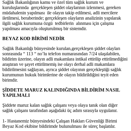
Sağlık Bakanlığının kamu ve özel tüm sağlık kurum ve
kuruluşlarında gerçekleşen şiddet olaylarının izlenmesi, gereken
müdahalenin yapılması ile olayın takip edilmesi, adli mercilere
iletilmesi, beraberinde; gerçekleşen olayların analizinin yapılarak
ilgili sağlık kurumuna özgü tedbirlerin alınması için çalışma
yapılması amacıyla oluşturulmuş bir sistemdir.
BEYAZ KOD BİRİMİ NEDİR
Sağlık Bakanlığı bünyesinde kurulan,gerçekleşen şiddet olayları
sonrasında “ 113 “ no’lu telefon numarasından 7/24 ulaşılabilen,
bildirim üzerine, olayın adli makamlara intikal ettirilip ettirilmediğini
araştıran ve şayet ettirilmemiş ise olayı derhal adli makamlara
bildirilmesini sağlayan, ayrıca şiddet olayının gerçekleştiği sağlık
kurumunun hukuk birimlerine de olayın bildirildiğini teyit eden
birimdir.
ŞİDDETE MARUZ KALINDIĞINDA BİLDİRİM NASIL
YAPILMALI
Şiddete maruz kalan sağlık çalışanı veya olaya tanık olan diğer
sağlık çalışanı tarafından aşağıdaki üç adım sırasıyla uygulanır.
1- Hastanemiz bünyesindeki Çalışan Hakları Güvenliği Birimi
Beyaz Kod ekibine bildirimde bulunulması ile süreç başlatılır.