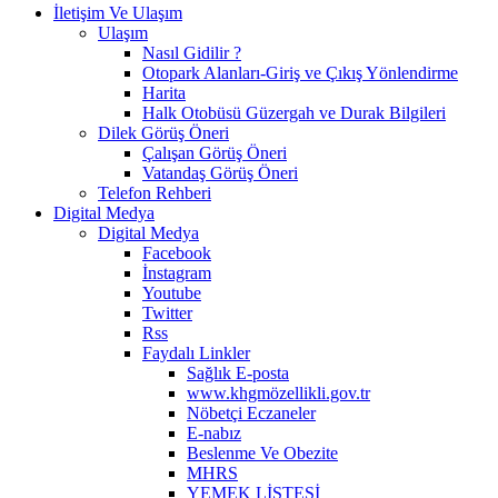
İletişim Ve Ulaşım
Ulaşım
Nasıl Gidilir ?
Otopark Alanları-Giriş ve Çıkış Yönlendirme
Harita
Halk Otobüsü Güzergah ve Durak Bilgileri
Dilek Görüş Öneri
Çalışan Görüş Öneri
Vatandaş Görüş Öneri
Telefon Rehberi
Digital Medya
Digital Medya
Facebook
İnstagram
Youtube
Twitter
Rss
Faydalı Linkler
Sağlık E-posta
www.khgmözellikli.gov.tr
Nöbetçi Eczaneler
E-nabız
Beslenme Ve Obezite
MHRS
YEMEK LİSTESİ