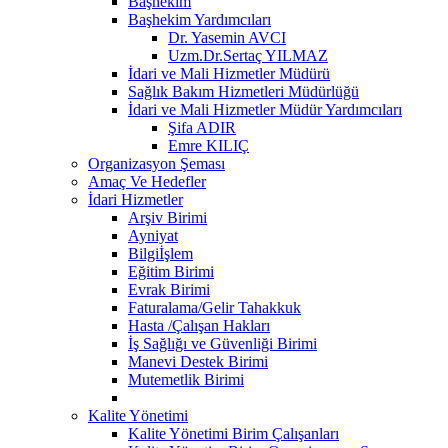
Başhekim
Başhekim Yardımcıları
Dr. Yasemin AVCI
Uzm.Dr.Sertaç YILMAZ
İdari ve Mali Hizmetler Müdürü
Sağlık Bakım Hizmetleri Müdürlüğü
İdari ve Mali Hizmetler Müdür Yardımcıları
Şifa ADIR
Emre KILIÇ
Organizasyon Şeması
Amaç Ve Hedefler
İdari Hizmetler
Arşiv Birimi
Ayniyat
Bilgiİşlem
Eğitim Birimi
Evrak Birimi
Faturalama/Gelir Tahakkuk
Hasta /Çalışan Hakları
İş Sağlığı ve Güvenliği Birimi
Manevi Destek Birimi
Mutemetlik Birimi
Kalite Yönetimi
Kalite Yönetimi Birim Çalışanları