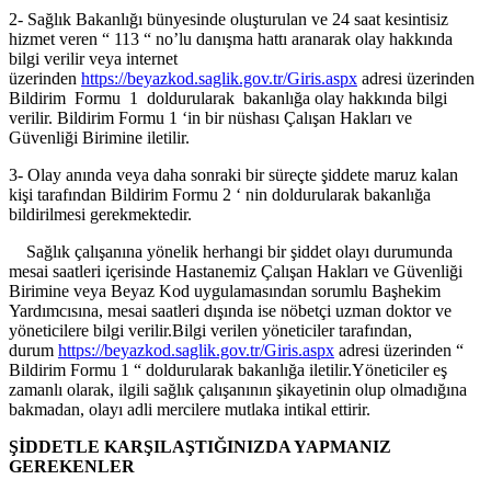
2- Sağlık Bakanlığı bünyesinde oluşturulan ve 24 saat kesintisiz
hizmet veren “ 113 “ no’lu danışma hattı aranarak olay hakkında
bilgi verilir veya internet
üzerinden
https://beyazkod.saglik.gov.tr/Giris.aspx
adresi üzerinden
Bildirim Formu 1 doldurularak bakanlığa olay hakkında bilgi
verilir. Bildirim Formu 1 ‘in bir nüshası Çalışan Hakları ve
Güvenliği Birimine iletilir.
3- Olay anında veya daha sonraki bir süreçte şiddete maruz kalan
kişi tarafından Bildirim Formu 2 ‘ nin doldurularak bakanlığa
bildirilmesi gerekmektedir.
Sağlık çalışanına yönelik herhangi bir şiddet olayı durumunda
mesai saatleri içerisinde Hastanemiz Çalışan Hakları ve Güvenliği
Birimine veya Beyaz Kod uygulamasından sorumlu Başhekim
Yardımcısına, mesai saatleri dışında ise nöbetçi uzman doktor ve
yöneticilere bilgi verilir.Bilgi verilen yöneticiler tarafından,
durum
https://beyazkod.saglik.gov.tr/Giris.aspx
adresi üzerinden “
Bildirim Formu 1 “ doldurularak bakanlığa iletilir.Yöneticiler eş
zamanlı olarak, ilgili sağlık çalışanının şikayetinin olup olmadığına
bakmadan, olayı adli mercilere mutlaka intikal ettirir.
ŞİDDETLE KARŞILAŞTIĞINIZDA YAPMANIZ
GEREKENLER