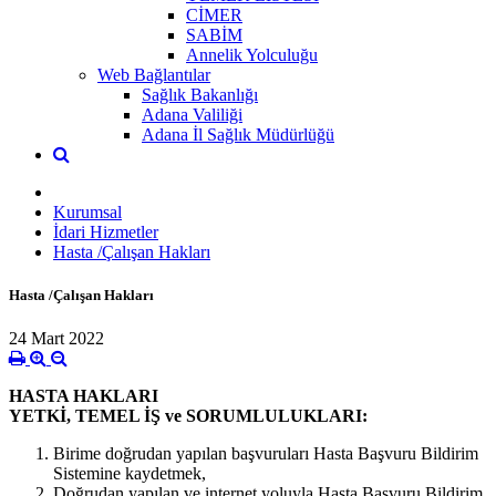
CİMER
SABİM
Annelik Yolculuğu
Web Bağlantılar
Sağlık Bakanlığı
Adana Valiliği
Adana İl Sağlık Müdürlüğü
Kurumsal
İdari Hizmetler
Hasta /Çalışan Hakları
Hasta /Çalışan Hakları
24 Mart 2022
HASTA HAKLARI
YETKİ, TEMEL İŞ ve SORUMLULUKLARI:
Birime doğrudan yapılan başvuruları Hasta Başvuru Bildirim
Sistemine kaydetmek,
Doğrudan yapılan ve internet yoluyla Hasta Başvuru Bildirim