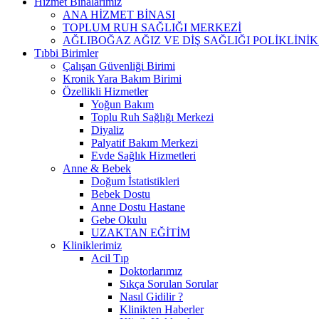
Hizmet Binalarımız
ANA HİZMET BİNASI
TOPLUM RUH SAĞLIĞI MERKEZİ
AĞLIBOĞAZ AĞIZ VE DİŞ SAĞLIĞI POLİKLİNİK
Tıbbi Birimler
Çalışan Güvenliği Birimi
Kronik Yara Bakım Birimi
Özellikli Hizmetler
Yoğun Bakım
Toplu Ruh Sağlığı Merkezi
Diyaliz
Palyatif Bakım Merkezi
Evde Sağlık Hizmetleri
Anne & Bebek
Doğum İstatistikleri
Bebek Dostu
Anne Dostu Hastane
Gebe Okulu
UZAKTAN EĞİTİM
Kliniklerimiz
Acil Tıp
Doktorlarımız
Sıkça Sorulan Sorular
Nasıl Gidilir ?
Klinikten Haberler