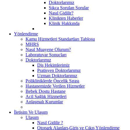
Doktorlarımız
Sıkça Sorulan Sorular
Nasıl Gidilir?
Klinikten Haberler
Klinik Hakkında
Yönlendirme
Kamu Hizmetleri Standartları Tablosu
MHRS
Nasıl Muayene Olurum?
Laboratuvar Sonuçları
Doktorlarımız
Diş Hekimlerimiz
Pratisyen Doktorlarımız
Uzman Doktorlarımız
Polikliniklerde Öncelik Sırası
Hastanemizde Verilen Hizmetler
Bebek Dostu Hastane
Acil Sağlık Hizmetleri
Anlaşmalı Kurumlar
İletişim Ve Ulaşım
Ulaşım
Nasıl Gidilir ?
Otopark Alanları-Giriş ve Çıkış Yönlendirme