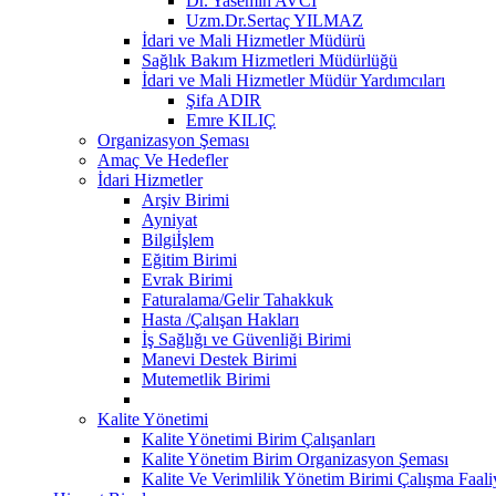
Dr. Yasemin AVCI
Uzm.Dr.Sertaç YILMAZ
İdari ve Mali Hizmetler Müdürü
Sağlık Bakım Hizmetleri Müdürlüğü
İdari ve Mali Hizmetler Müdür Yardımcıları
Şifa ADIR
Emre KILIÇ
Organizasyon Şeması
Amaç Ve Hedefler
İdari Hizmetler
Arşiv Birimi
Ayniyat
Bilgiİşlem
Eğitim Birimi
Evrak Birimi
Faturalama/Gelir Tahakkuk
Hasta /Çalışan Hakları
İş Sağlığı ve Güvenliği Birimi
Manevi Destek Birimi
Mutemetlik Birimi
Kalite Yönetimi
Kalite Yönetimi Birim Çalışanları
Kalite Yönetim Birim Organizasyon Şeması
Kalite Ve Verimlilik Yönetim Birimi Çalışma Faaliy