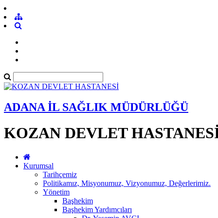
ADANA İL SAĞLIK MÜDÜRLÜĞÜ
KOZAN DEVLET HASTANES
Kurumsal
Tarihçemiz
Politikamız, Misyonumuz, Vizyonumuz, Değerlerimiz.
Yönetim
Başhekim
Başhekim Yardımcıları