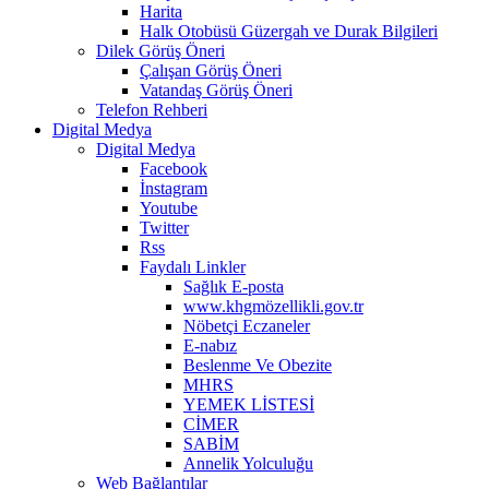
Harita
Halk Otobüsü Güzergah ve Durak Bilgileri
Dilek Görüş Öneri
Çalışan Görüş Öneri
Vatandaş Görüş Öneri
Telefon Rehberi
Digital Medya
Digital Medya
Facebook
İnstagram
Youtube
Twitter
Rss
Faydalı Linkler
Sağlık E-posta
www.khgmözellikli.gov.tr
Nöbetçi Eczaneler
E-nabız
Beslenme Ve Obezite
MHRS
YEMEK LİSTESİ
CİMER
SABİM
Annelik Yolculuğu
Web Bağlantılar