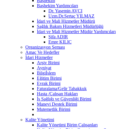
Başhekim
Başhekim Yardımcıları
Dr. Yasemin AVCI
Uzm.Dr.Sertaç YILMAZ
İdari ve Mali Hizmetler Müdürü
Sağlık Bakım Hizmetleri Müdürlüğü
İdari ve Mali Hizmetler Müdür Yardımcıları
Şifa ADIR
Emre KILIÇ
Organizasyon Şeması
Amaç Ve Hedefler
İdari Hizmetler
Arşiv Birimi
Ayniyat
Bilgiİşlem
Eğitim Birimi
Evrak Birimi
Faturalama/Gelir Tahakkuk
Hasta /Çalışan Hakları
İş Sağlığı ve Güvenliği Birimi
Manevi Destek Birimi
Mutemetlik Birimi
Kalite Yönetimi
Kalite Yönetimi Birim Çalışanları