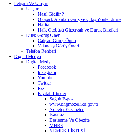
İletişim Ve Ulaşım
Ulaşım
Nasıl Gidilir ?
Otopark Alanları-Giriş ve Çıkış Yönlendirme
Harita
Halk Otobüsü Güzergah ve Durak Bilgileri
Dilek Görüş Öneri
Çalışan Görüş Öneri
Vatandaş Görüş Öneri
Telefon Rehberi
Digital Medya
Digital Medya
Facebook
İnstagram
Youtube
Twitter
Rss
Faydalı Linkler
Sağlık E-posta
www.khgmözellikli.gov.tr
Nöbetçi Eczaneler
E-nabız
Beslenme Ve Obezite
MHRS
YEMEK LİSTESİ