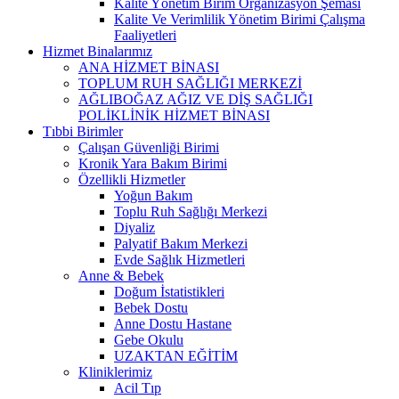
Kalite Yönetim Birim Organizasyon Şeması
Kalite Ve Verimlilik Yönetim Birimi Çalışma
Faaliyetleri
Hizmet Binalarımız
ANA HİZMET BİNASI
TOPLUM RUH SAĞLIĞI MERKEZİ
AĞLIBOĞAZ AĞIZ VE DİŞ SAĞLIĞI
POLİKLİNİK HİZMET BİNASI
Tıbbi Birimler
Çalışan Güvenliği Birimi
Kronik Yara Bakım Birimi
Özellikli Hizmetler
Yoğun Bakım
Toplu Ruh Sağlığı Merkezi
Diyaliz
Palyatif Bakım Merkezi
Evde Sağlık Hizmetleri
Anne & Bebek
Doğum İstatistikleri
Bebek Dostu
Anne Dostu Hastane
Gebe Okulu
UZAKTAN EĞİTİM
Kliniklerimiz
Acil Tıp