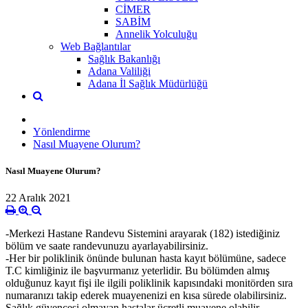
CİMER
SABİM
Annelik Yolculuğu
Web Bağlantılar
Sağlık Bakanlığı
Adana Valiliği
Adana İl Sağlık Müdürlüğü
Yönlendirme
Nasıl Muayene Olurum?
Nasıl Muayene Olurum?
22 Aralık 2021
-Merkezi Hastane Randevu Sistemini arayarak (182) istediğiniz
bölüm ve saate randevunuzu ayarlayabilirsiniz.
-Her bir poliklinik önünde bulunan hasta kayıt bölümüne, sadece
T.C kimliğiniz ile başvurmanız yeterlidir. Bu bölümden almış
olduğunuz kayıt fişi ile ilgili poliklinik kapısındaki monitörden sıra
numaranızı takip ederek muayenenizi en kısa sürede olabilirsiniz.
Sağlık güvencesi olmayan hastalar ücretli muayene olabilir.