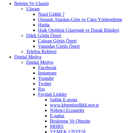
İletişim Ve Ulaşım
Ulaşım
Nasıl Gidilir ?
Otopark Alanları-Giriş ve Çıkış Yönlendirme
Harita
Halk Otobüsü Güzergah ve Durak Bilgileri
Dilek Görüş Öneri
Çalışan Görüş Öneri
Vatandaş Görüş Öneri
Telefon Rehberi
Digital Medya
Digital Medya
Facebook
İnstagram
Youtube
Twitter
Rss
Faydalı Linkler
Sağlık E-posta
www.khgmözellikli.gov.tr
Nöbetçi Eczaneler
E-nabız
Beslenme Ve Obezite
MHRS
YEMEK LİSTESİ