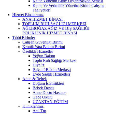
Kalite Yönetim Birim Organizasyon Şeması
Kalite Ve Verimlilik Yönetim Birimi Çalışma
Faaliyetleri
Hizmet Binalarımız
ANA HİZMET BİNASI
TOPLUM RUH SAĞLIĞI MERKEZİ
AĞLIBOĞAZ AĞIZ VE DİŞ SAĞLIĞI
POLİKLİNİK HİZMET BİNASI
Tıbbi Birimler
Çalışan Güvenliği Birimi
Kronik Yara Bakım Birimi
Özellikli Hizmetler
Yoğun Bakım
Toplu Ruh Sağlığı Merkezi
Diyaliz
Palyatif Bakım Merkezi
Evde Sağlık Hizmetleri
Anne & Bebek
Doğum İstatistikleri
Bebek Dostu
Anne Dostu Hastane
Gebe Okulu
UZAKTAN EĞİTİM
Kliniklerimiz
Acil Tıp