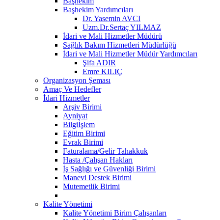
Başhekim
Başhekim Yardımcıları
Dr. Yasemin AVCI
Uzm.Dr.Sertaç YILMAZ
İdari ve Mali Hizmetler Müdürü
Sağlık Bakım Hizmetleri Müdürlüğü
İdari ve Mali Hizmetler Müdür Yardımcıları
Şifa ADIR
Emre KILIÇ
Organizasyon Şeması
Amaç Ve Hedefler
İdari Hizmetler
Arşiv Birimi
Ayniyat
Bilgiİşlem
Eğitim Birimi
Evrak Birimi
Faturalama/Gelir Tahakkuk
Hasta /Çalışan Hakları
İş Sağlığı ve Güvenliği Birimi
Manevi Destek Birimi
Mutemetlik Birimi
Kalite Yönetimi
Kalite Yönetimi Birim Çalışanları