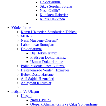
Doktorlarımız
Sıkça Sorulan Sorular
Nasıl Gidilir?
Klinikten Haberler
Klinik Hakkında
Yönlendirme
Kamu Hizmetleri Standartları Tablosu
MHRS
Nasıl Muayene Olurum?
Laboratuvar Sonuçları
Doktorlarımız
Diş Hekimlerimiz
Pratisyen Doktorlarımız
Uzman Doktorlarımız
Polikliniklerde Öncelik Sırası
Hastanemizde Verilen Hizmetler
Bebek Dostu Hastane
Acil Sağlık Hizmetleri
Anlaşmalı Kurumlar
İletişim Ve Ulaşım
Ulaşım
Nasıl Gidilir ?
Otopark Alanları-Giriş ve Çıkış Yönlendirme