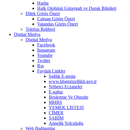
Harita
Halk Otobüsü Güzergah ve Durak Bilgileri
Dilek Görüş Öneri
Çalışan Görüş Öneri
Vatandaş Görüş Öneri
Telefon Rehberi
Digital Medya
Digital Medya
Facebook
İnstagram
Youtube
Twitter
Rss
Faydalı Linkler
Sağlık E-posta
www.khgmözellikli.gov.tr
Nöbetçi Eczaneler
E-nabız
Beslenme Ve Obezite
MHRS
YEMEK LİSTESİ
CİMER
SABİM
Annelik Yolculuğu
Web Bağlantılar