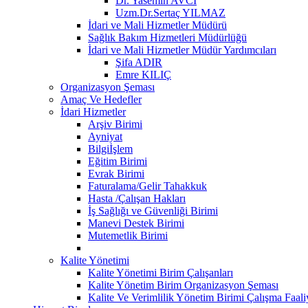
Dr. Yasemin AVCI
Uzm.Dr.Sertaç YILMAZ
İdari ve Mali Hizmetler Müdürü
Sağlık Bakım Hizmetleri Müdürlüğü
İdari ve Mali Hizmetler Müdür Yardımcıları
Şifa ADIR
Emre KILIÇ
Organizasyon Şeması
Amaç Ve Hedefler
İdari Hizmetler
Arşiv Birimi
Ayniyat
Bilgiİşlem
Eğitim Birimi
Evrak Birimi
Faturalama/Gelir Tahakkuk
Hasta /Çalışan Hakları
İş Sağlığı ve Güvenliği Birimi
Manevi Destek Birimi
Mutemetlik Birimi
Kalite Yönetimi
Kalite Yönetimi Birim Çalışanları
Kalite Yönetim Birim Organizasyon Şeması
Kalite Ve Verimlilik Yönetim Birimi Çalışma Faaliy