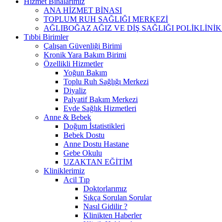
Hizmet Binalarımız
ANA HİZMET BİNASI
TOPLUM RUH SAĞLIĞI MERKEZİ
AĞLIBOĞAZ AĞIZ VE DİŞ SAĞLIĞI POLİKLİNİK
Tıbbi Birimler
Çalışan Güvenliği Birimi
Kronik Yara Bakım Birimi
Özellikli Hizmetler
Yoğun Bakım
Toplu Ruh Sağlığı Merkezi
Diyaliz
Palyatif Bakım Merkezi
Evde Sağlık Hizmetleri
Anne & Bebek
Doğum İstatistikleri
Bebek Dostu
Anne Dostu Hastane
Gebe Okulu
UZAKTAN EĞİTİM
Kliniklerimiz
Acil Tıp
Doktorlarımız
Sıkça Sorulan Sorular
Nasıl Gidilir ?
Klinikten Haberler