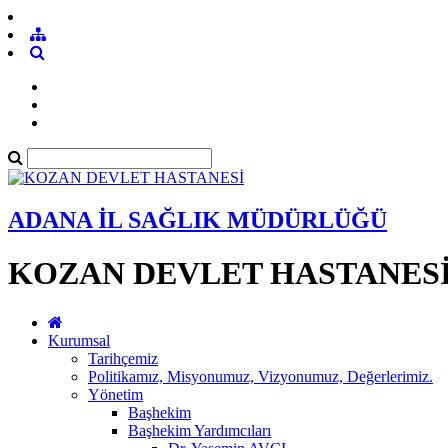
ADANA İL SAĞLIK MÜDÜRLÜĞÜ
KOZAN DEVLET HASTANES
Kurumsal
Tarihçemiz
Politikamız, Misyonumuz, Vizyonumuz, Değerlerimiz.
Yönetim
Başhekim
Başhekim Yardımcıları