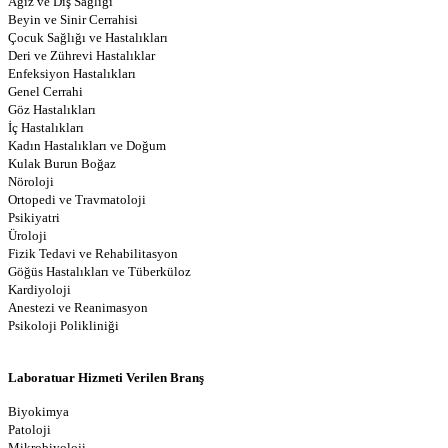
Ağız ve Diş Sağlığı
Beyin ve Sinir Cerrahisi
Çocuk Sağlığı ve Hastalıkları
Deri ve Zührevi Hastalıklar
Enfeksiyon
Hastalıkları
Genel Cerrahi
Göz Hastalıkları
İç Hastalıkları
Kadın Hastalıkları ve Doğum
Kulak Burun Boğaz
Nöroloji
Ortopedi ve Travmatoloji
Psikiyatri
Üroloji
Fizik Tedavi ve Rehabilitasyon
Göğüs Hastalıkları ve Tüberküloz
Kardiyoloji
Anestezi ve Reanimasyon
Psikoloji Polikliniği
Laboratuar Hizmeti Verilen Branş
Biyokimya
Patoloji
Mikrobiyoloji