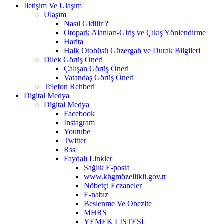
İletişim Ve Ulaşım
Ulaşım
Nasıl Gidilir ?
Otopark Alanları-Giriş ve Çıkış Yönlendirme
Harita
Halk Otobüsü Güzergah ve Durak Bilgileri
Dilek Görüş Öneri
Çalışan Görüş Öneri
Vatandaş Görüş Öneri
Telefon Rehberi
Digital Medya
Digital Medya
Facebook
İnstagram
Youtube
Twitter
Rss
Faydalı Linkler
Sağlık E-posta
www.khgmözellikli.gov.tr
Nöbetçi Eczaneler
E-nabız
Beslenme Ve Obezite
MHRS
YEMEK LİSTESİ