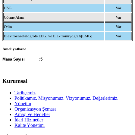
USG
Var
Görme Alanı
Var
Odio
Var
Elektroensefalogrofi(EEG) ve Elektromiyografi(EMG)
Var
Ameliyathane
Masa Sayısı :5
Kurumsal
Tarihçemiz
Politikamız, Misyonumuz, Vizyonumuz, Değerlerimiz.
Yönetim
Organizasyon Şeması
Amaç Ve Hedefler
İdari Hizmetler
Kalite Yönetimi