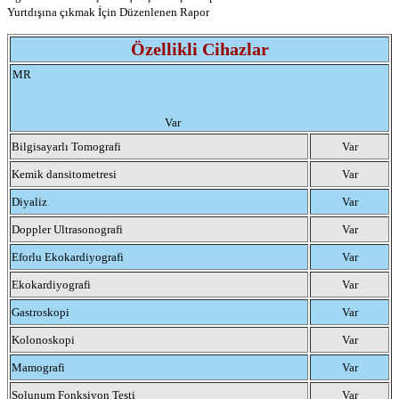
Yurtdışına çıkmak İçin Düzenlenen Rapor
Özellikli Cihazlar
MR
Var
Bilgisayarlı Tomografi
Var
Kemik dansitometresi
Var
Diyaliz
Var
Doppler Ultrasonografi
Var
Eforlu Ekokardiyografi
Var
Ekokardiyografi
Var
Gastroskopi
Var
Kolonoskopi
Var
Mamografi
Var
Solunum Fonksiyon Testi
Var