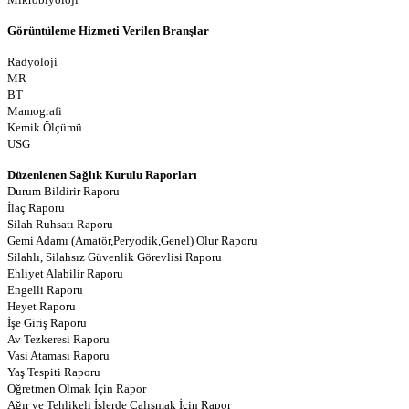
Görüntüleme Hizmeti Verilen Branşlar
Radyoloji
MR
BT
Mamografi
Kemik Ölçümü
USG
Düzenlenen Sağlık Kurulu Raporları
Durum Bildirir Raporu
İlaç Raporu
Silah Ruhsatı Raporu
Gemi Adamı (Amatör,Peryodik,Genel) Olur Raporu
Silahlı, Silahsız Güvenlik Görevlisi Raporu
Ehliyet Alabilir Raporu
Engelli Raporu
Heyet Raporu
İşe Giriş Raporu
Av Tezkeresi Raporu
Vasi Ataması Raporu
Yaş Tespiti Raporu
Öğretmen Olmak İçin Rapor
Ağır ve Tehlikeli İşlerde Çalışmak İçin Rapor