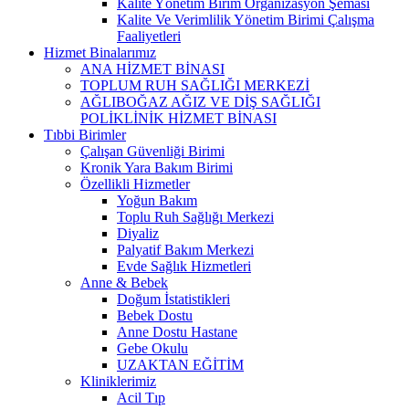
Kalite Yönetim Birim Organizasyon Şeması
Kalite Ve Verimlilik Yönetim Birimi Çalışma
Faaliyetleri
Hizmet Binalarımız
ANA HİZMET BİNASI
TOPLUM RUH SAĞLIĞI MERKEZİ
AĞLIBOĞAZ AĞIZ VE DİŞ SAĞLIĞI
POLİKLİNİK HİZMET BİNASI
Tıbbi Birimler
Çalışan Güvenliği Birimi
Kronik Yara Bakım Birimi
Özellikli Hizmetler
Yoğun Bakım
Toplu Ruh Sağlığı Merkezi
Diyaliz
Palyatif Bakım Merkezi
Evde Sağlık Hizmetleri
Anne & Bebek
Doğum İstatistikleri
Bebek Dostu
Anne Dostu Hastane
Gebe Okulu
UZAKTAN EĞİTİM
Kliniklerimiz
Acil Tıp