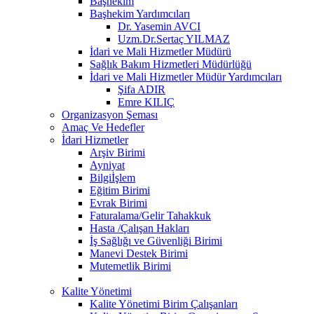
Başhekim
Başhekim Yardımcıları
Dr. Yasemin AVCI
Uzm.Dr.Sertaç YILMAZ
İdari ve Mali Hizmetler Müdürü
Sağlık Bakım Hizmetleri Müdürlüğü
İdari ve Mali Hizmetler Müdür Yardımcıları
Şifa ADIR
Emre KILIÇ
Organizasyon Şeması
Amaç Ve Hedefler
İdari Hizmetler
Arşiv Birimi
Ayniyat
Bilgiİşlem
Eğitim Birimi
Evrak Birimi
Faturalama/Gelir Tahakkuk
Hasta /Çalışan Hakları
İş Sağlığı ve Güvenliği Birimi
Manevi Destek Birimi
Mutemetlik Birimi
Kalite Yönetimi
Kalite Yönetimi Birim Çalışanları