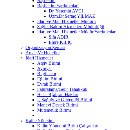
Başhekim
Başhekim Yardımcıları
Dr. Yasemin AVCI
Uzm.Dr.Sertaç YILMAZ
İdari ve Mali Hizmetler Müdürü
Sağlık Bakım Hizmetleri Müdürlüğü
İdari ve Mali Hizmetler Müdür Yardımcıları
Şifa ADIR
Emre KILIÇ
Organizasyon Şeması
Amaç Ve Hedefler
İdari Hizmetler
Arşiv Birimi
Ayniyat
Bilgiİşlem
Eğitim Birimi
Evrak Birimi
Faturalama/Gelir Tahakkuk
Hasta /Çalışan Hakları
İş Sağlığı ve Güvenliği Birimi
Manevi Destek Birimi
Mutemetlik Birimi
Kalite Yönetimi
Kalite Yönetimi Birim Çalışanları