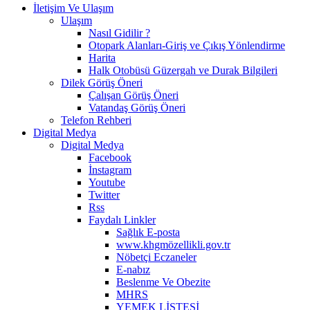
İletişim Ve Ulaşım
Ulaşım
Nasıl Gidilir ?
Otopark Alanları-Giriş ve Çıkış Yönlendirme
Harita
Halk Otobüsü Güzergah ve Durak Bilgileri
Dilek Görüş Öneri
Çalışan Görüş Öneri
Vatandaş Görüş Öneri
Telefon Rehberi
Digital Medya
Digital Medya
Facebook
İnstagram
Youtube
Twitter
Rss
Faydalı Linkler
Sağlık E-posta
www.khgmözellikli.gov.tr
Nöbetçi Eczaneler
E-nabız
Beslenme Ve Obezite
MHRS
YEMEK LİSTESİ