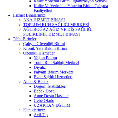
Kalite Yönetim Birim Organizasyon Şeması
Kalite Ve Verimlilik Yönetim Birimi Çalışma
Faaliyetleri
Hizmet Binalarımız
ANA HİZMET BİNASI
TOPLUM RUH SAĞLIĞI MERKEZİ
AĞLIBOĞAZ AĞIZ VE DİŞ SAĞLIĞI
POLİKLİNİK HİZMET BİNASI
Tıbbi Birimler
Çalışan Güvenliği Birimi
Kronik Yara Bakım Birimi
Özellikli Hizmetler
Yoğun Bakım
Toplu Ruh Sağlığı Merkezi
Diyaliz
Palyatif Bakım Merkezi
Evde Sağlık Hizmetleri
Anne & Bebek
Doğum İstatistikleri
Bebek Dostu
Anne Dostu Hastane
Gebe Okulu
UZAKTAN EĞİTİM
Kliniklerimiz
Acil Tıp