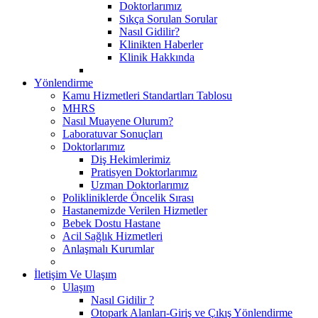
Doktorlarımız
Sıkça Sorulan Sorular
Nasıl Gidilir?
Klinikten Haberler
Klinik Hakkında
Yönlendirme
Kamu Hizmetleri Standartları Tablosu
MHRS
Nasıl Muayene Olurum?
Laboratuvar Sonuçları
Doktorlarımız
Diş Hekimlerimiz
Pratisyen Doktorlarımız
Uzman Doktorlarımız
Polikliniklerde Öncelik Sırası
Hastanemizde Verilen Hizmetler
Bebek Dostu Hastane
Acil Sağlık Hizmetleri
Anlaşmalı Kurumlar
İletişim Ve Ulaşım
Ulaşım
Nasıl Gidilir ?
Otopark Alanları-Giriş ve Çıkış Yönlendirme