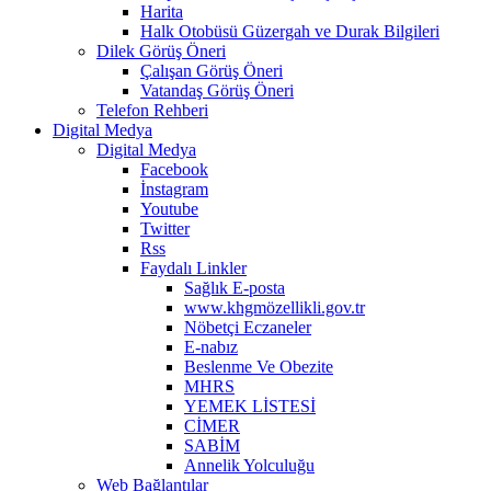
Harita
Halk Otobüsü Güzergah ve Durak Bilgileri
Dilek Görüş Öneri
Çalışan Görüş Öneri
Vatandaş Görüş Öneri
Telefon Rehberi
Digital Medya
Digital Medya
Facebook
İnstagram
Youtube
Twitter
Rss
Faydalı Linkler
Sağlık E-posta
www.khgmözellikli.gov.tr
Nöbetçi Eczaneler
E-nabız
Beslenme Ve Obezite
MHRS
YEMEK LİSTESİ
CİMER
SABİM
Annelik Yolculuğu
Web Bağlantılar