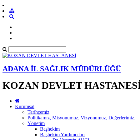
ADANA İL SAĞLIK MÜDÜRLÜĞÜ
KOZAN DEVLET HASTANES
Kurumsal
Tarihçemiz
Politikamız, Misyonumuz, Vizyonumuz, Değerlerimiz.
Yönetim
Başhekim
Başhekim Yardımcıları