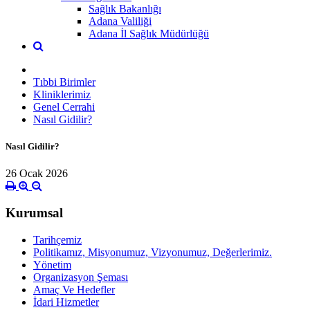
Sağlık Bakanlığı
Adana Valiliği
Adana İl Sağlık Müdürlüğü
Tıbbi Birimler
Kliniklerimiz
Genel Cerrahi
Nasıl Gidilir?
Nasıl Gidilir?
26 Ocak 2026
Kurumsal
Tarihçemiz
Politikamız, Misyonumuz, Vizyonumuz, Değerlerimiz.
Yönetim
Organizasyon Şeması
Amaç Ve Hedefler
İdari Hizmetler