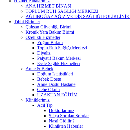
Hizmet Binalarımız
ANA HİZMET BİNASI
TOPLUM RUH SAĞLIĞI MERKEZİ
AĞLIBOĞAZ AĞIZ VE DİŞ SAĞLIĞI POLİKLİNİK
Tıbbi Birimler
Çalışan Güvenliği Birimi
Kronik Yara Bakım Birimi
Özellikli Hizmetler
Yoğun Bakım
Toplu Ruh Sağlığı Merkezi
Diyaliz
Palyatif Bakım Merkezi
Evde Sağlık Hizmetleri
Anne & Bebek
Doğum İstatistikleri
Bebek Dostu
Anne Dostu Hastane
Gebe Okulu
UZAKTAN EĞİTİM
Kliniklerimiz
Acil Tıp
Doktorlarımız
Sıkça Sorulan Sorular
Nasıl Gidilir ?
Klinikten Haberler