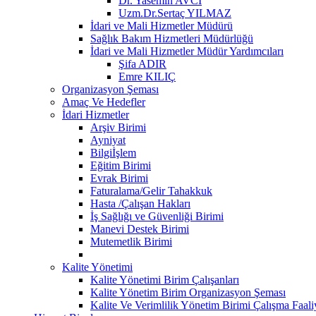
Dr. Yasemin AVCI
Uzm.Dr.Sertaç YILMAZ
İdari ve Mali Hizmetler Müdürü
Sağlık Bakım Hizmetleri Müdürlüğü
İdari ve Mali Hizmetler Müdür Yardımcıları
Şifa ADIR
Emre KILIÇ
Organizasyon Şeması
Amaç Ve Hedefler
İdari Hizmetler
Arşiv Birimi
Ayniyat
Bilgiİşlem
Eğitim Birimi
Evrak Birimi
Faturalama/Gelir Tahakkuk
Hasta /Çalışan Hakları
İş Sağlığı ve Güvenliği Birimi
Manevi Destek Birimi
Mutemetlik Birimi
Kalite Yönetimi
Kalite Yönetimi Birim Çalışanları
Kalite Yönetim Birim Organizasyon Şeması
Kalite Ve Verimlilik Yönetim Birimi Çalışma Faaliy