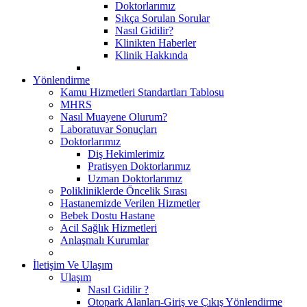
Doktorlarımız
Sıkça Sorulan Sorular
Nasıl Gidilir?
Klinikten Haberler
Klinik Hakkında
Yönlendirme
Kamu Hizmetleri Standartları Tablosu
MHRS
Nasıl Muayene Olurum?
Laboratuvar Sonuçları
Doktorlarımız
Diş Hekimlerimiz
Pratisyen Doktorlarımız
Uzman Doktorlarımız
Polikliniklerde Öncelik Sırası
Hastanemizde Verilen Hizmetler
Bebek Dostu Hastane
Acil Sağlık Hizmetleri
Anlaşmalı Kurumlar
İletişim Ve Ulaşım
Ulaşım
Nasıl Gidilir ?
Otopark Alanları-Giriş ve Çıkış Yönlendirme