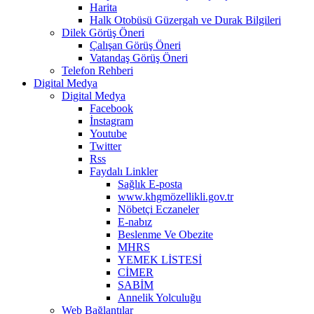
Harita
Halk Otobüsü Güzergah ve Durak Bilgileri
Dilek Görüş Öneri
Çalışan Görüş Öneri
Vatandaş Görüş Öneri
Telefon Rehberi
Digital Medya
Digital Medya
Facebook
İnstagram
Youtube
Twitter
Rss
Faydalı Linkler
Sağlık E-posta
www.khgmözellikli.gov.tr
Nöbetçi Eczaneler
E-nabız
Beslenme Ve Obezite
MHRS
YEMEK LİSTESİ
CİMER
SABİM
Annelik Yolculuğu
Web Bağlantılar