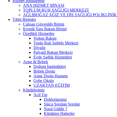
Hizmet Binalarımız
ANA HİZMET BİNASI
TOPLUM RUH SAĞLIĞI MERKEZİ
AĞLIBOĞAZ AĞIZ VE DİŞ SAĞLIĞI POLİKLİNİK
Tıbbi Birimler
Çalışan Güvenliği Birimi
Kronik Yara Bakım Birimi
Özellikli Hizmetler
Yoğun Bakım
Toplu Ruh Sağlığı Merkezi
Diyaliz
Palyatif Bakım Merkezi
Evde Sağlık Hizmetleri
Anne & Bebek
Doğum İstatistikleri
Bebek Dostu
Anne Dostu Hastane
Gebe Okulu
UZAKTAN EĞİTİM
Kliniklerimiz
Acil Tıp
Doktorlarımız
Sıkça Sorulan Sorular
Nasıl Gidilir ?
Klinikten Haberler