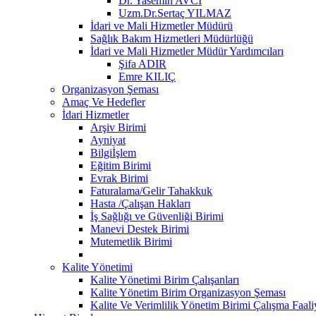
Dr. Yasemin AVCI
Uzm.Dr.Sertaç YILMAZ
İdari ve Mali Hizmetler Müdürü
Sağlık Bakım Hizmetleri Müdürlüğü
İdari ve Mali Hizmetler Müdür Yardımcıları
Şifa ADIR
Emre KILIÇ
Organizasyon Şeması
Amaç Ve Hedefler
İdari Hizmetler
Arşiv Birimi
Ayniyat
Bilgiİşlem
Eğitim Birimi
Evrak Birimi
Faturalama/Gelir Tahakkuk
Hasta /Çalışan Hakları
İş Sağlığı ve Güvenliği Birimi
Manevi Destek Birimi
Mutemetlik Birimi
Kalite Yönetimi
Kalite Yönetimi Birim Çalışanları
Kalite Yönetim Birim Organizasyon Şeması
Kalite Ve Verimlilik Yönetim Birimi Çalışma Faaliy