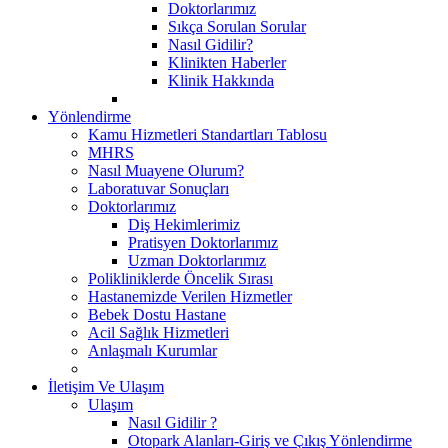
Doktorlarımız
Sıkça Sorulan Sorular
Nasıl Gidilir?
Klinikten Haberler
Klinik Hakkında
Yönlendirme
Kamu Hizmetleri Standartları Tablosu
MHRS
Nasıl Muayene Olurum?
Laboratuvar Sonuçları
Doktorlarımız
Diş Hekimlerimiz
Pratisyen Doktorlarımız
Uzman Doktorlarımız
Polikliniklerde Öncelik Sırası
Hastanemizde Verilen Hizmetler
Bebek Dostu Hastane
Acil Sağlık Hizmetleri
Anlaşmalı Kurumlar
İletişim Ve Ulaşım
Ulaşım
Nasıl Gidilir ?
Otopark Alanları-Giriş ve Çıkış Yönlendirme