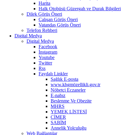
Harita
Halk Otobüsü Güzergah ve Durak Bilgileri
Dilek Görüş Öneri
Çalışan Görüş Öneri
Vatandaş Görüş Öneri
Telefon Rehberi
Digital Medya
Digital Medya
Facebook
İnstagram
Youtube
Twitter
Rss
Faydalı Linkler
Sağlık E-posta
www.khgmözellikli.gov.tr
Nöbetçi Eczaneler
E-nabız
Beslenme Ve Obezite
MHRS
YEMEK LİSTESİ
CİMER
SABİM
Annelik Yolculuğu
Web Bağlantılar