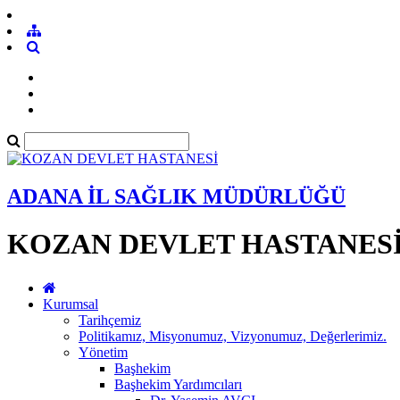
ADANA İL SAĞLIK MÜDÜRLÜĞÜ
KOZAN DEVLET HASTANES
Kurumsal
Tarihçemiz
Politikamız, Misyonumuz, Vizyonumuz, Değerlerimiz.
Yönetim
Başhekim
Başhekim Yardımcıları