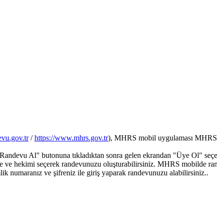
vu.gov.tr
/
https://www.mhrs.gov.tr
), MHRS mobil uygulaması MHRS üz
ndevu Al" butonuna tıkladıktan sonra gelen ekrandan "Üye Ol" seçeneği
stane ve hekimi seçerek randevunuzu oluşturabilirsiniz. MHRS mobilde 
lik numaranız ve şifreniz ile giriş yaparak randevunuzu alabilirsiniz..