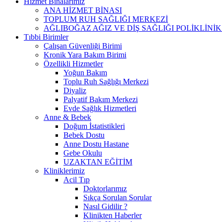
Hizmet Binalarımız
ANA HİZMET BİNASI
TOPLUM RUH SAĞLIĞI MERKEZİ
AĞLIBOĞAZ AĞIZ VE DİŞ SAĞLIĞI POLİKLİNİK
Tıbbi Birimler
Çalışan Güvenliği Birimi
Kronik Yara Bakım Birimi
Özellikli Hizmetler
Yoğun Bakım
Toplu Ruh Sağlığı Merkezi
Diyaliz
Palyatif Bakım Merkezi
Evde Sağlık Hizmetleri
Anne & Bebek
Doğum İstatistikleri
Bebek Dostu
Anne Dostu Hastane
Gebe Okulu
UZAKTAN EĞİTİM
Kliniklerimiz
Acil Tıp
Doktorlarımız
Sıkça Sorulan Sorular
Nasıl Gidilir ?
Klinikten Haberler