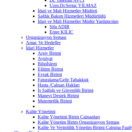
Dr. Yasemin AVCI
Uzm.Dr.Sertaç YILMAZ
İdari ve Mali Hizmetler Müdürü
Sağlık Bakım Hizmetleri Müdürlüğü
İdari ve Mali Hizmetler Müdür Yardımcıları
Şifa ADIR
Emre KILIÇ
Organizasyon Şeması
Amaç Ve Hedefler
İdari Hizmetler
Arşiv Birimi
Ayniyat
Bilgiİşlem
Eğitim Birimi
Evrak Birimi
Faturalama/Gelir Tahakkuk
Hasta /Çalışan Hakları
İş Sağlığı ve Güvenliği Birimi
Manevi Destek Birimi
Mutemetlik Birimi
Kalite Yönetimi
Kalite Yönetimi Birim Çalışanları
Kalite Yönetim Birim Organizasyon Şeması
Kalite Ve Verimlilik Yönetim Birimi Çalışma Faaliy